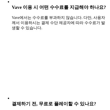
Vave 이용 시 어떤 수수료를 지급해야 하나요?
Vave에서는 수수료를 부과하지 않습니다. 다만, 사용자
께서 이용하시는 결제 수단 제공자에 따라 수수료가 발
생할 수 있습니다.
결제하기 전, 무료로 플레이할 수 있나요?