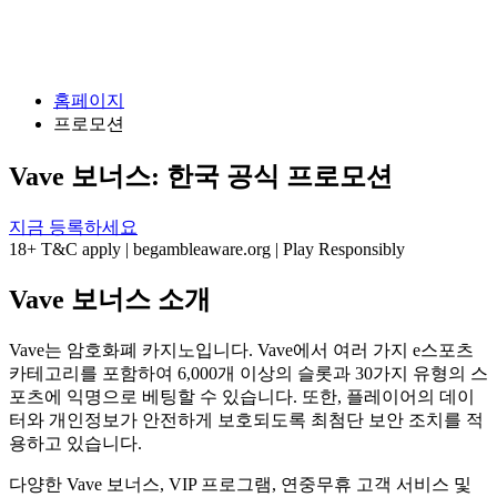
홈페이지
프로모션
Vave 보너스: 한국 공식 프로모션
지금 등록하세요
18+ T&C apply | begambleaware.org | Play Responsibly
Vave 보너스 소개
Vave는 암호화폐 카지노입니다. Vave에서 여러 가지 e스포츠
카테고리를 포함하여 6,000개 이상의 슬롯과 30가지 유형의 스
포츠에 익명으로 베팅할 수 있습니다. 또한, 플레이어의 데이
터와 개인정보가 안전하게 보호되도록 최첨단 보안 조치를 적
용하고 있습니다.
다양한 Vave 보너스, VIP 프로그램, 연중무휴 고객 서비스 및