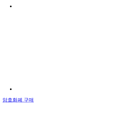
암호화폐 구매