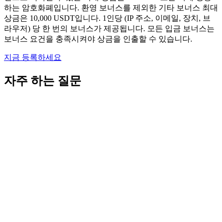
하는 암호화폐입니다. 환영 보너스를 제외한 기타 보너스 최대
상금은 10,000 USDT입니다. 1인당 (IP 주소, 이메일, 장치, 브
라우저) 당 한 번의 보너스가 제공됩니다. 모든 입금 보너스는
보너스 요건을 충족시켜야 상금을 인출할 수 있습니다.
지금 등록하세요
자주 하는 질문