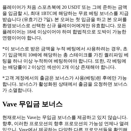
플레이어가 처음 스포츠북에 20 USDT 또는 그에 준하는 금액
을 입금할 시, 최대 1BTC에 해당하는 무료 베팅 보너스를 지급
받습니다 (유효기간 7일). 본 오퍼는 첫 입금을 하고 본 오퍼를
환영보너스로 선택한 신규 플레이어에게만 유효합니다. 모든
플레이어는 18세 이상이어야 하며 합법적으로 도박이 가능한
연령이어야 합니다.
*이 보너스로 받은 금액을 누적 베팅에서 사용하려는 경우, 초
기 입금액의 10배에 해당하는 총 스테이크를 가진 퀄리파잉 베
팅을 하나 이상 누적하여 베팅하여야 합니다. 또한, 각 베팅에
는 배당률이 2 이상인 섹션이 2개 이상 존재해야 합니다.
*고객 계정에서의 출금은 보너스가 사용(베팅)된 후에만 가능
합니다. 보너스가 활성화된 상태에서 출금을 요청하면 보너스
가 소멸합니다.
Vave 무입금 보너스
현재로서는 Vave는 무입금 보너스를 제공하고 있지 않습니다.
향후, 이러한 프로모션의 향후 프로모션의 가능성 언제나 열려
있으니, Vave에서 제공하는 다양한 다른 프로모션들을 확인해