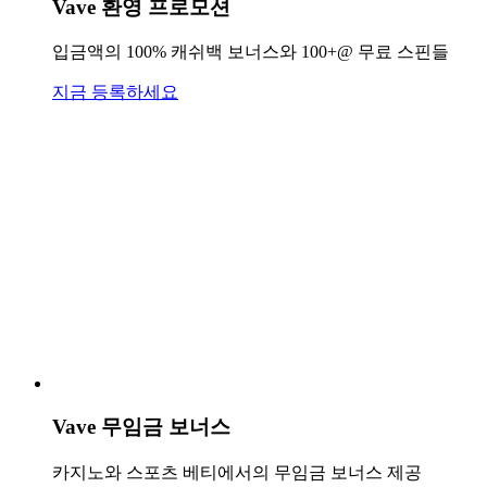
Vave 환영 프로모션
입금액의 100% 캐쉬백 보너스와 100+@ 무료 스핀들
지금 등록하세요
Vave 무임금 보너스
카지노와 스포츠 베티에서의 무임금 보너스 제공