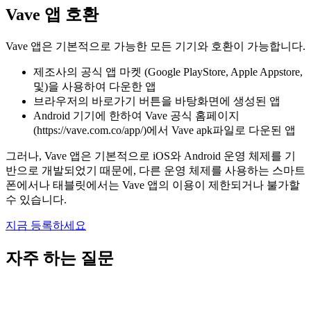
Vave 앱 호환
Vave 앱은 기본적으로 가능한 모든 기기와 호환이 가능합니다.
제조사의 공식 앱 마켓 (Google PlayStore, Apple Appstore,
및)을 사용하여 다운한 앱
브라우저의 바로가기 버튼을 바탕화면에 생성된 앱
Android 기기에 한하여 Vave 공식 홈페이지
(https://vave.com.co/app/)에서 Vave apk파일로 다운된 앱
그러나, Vave 앱은 기본적으로 iOS와 Android 운영 체제를 기
반으로 개발되었기 때문에, 다른 운영 체제를 사용하는 스마트
폰에서나 태블릿에서는 Vave 앱의 이용이 제한되거나 불가할
수 있습니다.
지금 등록하세요
자주 하는 질문