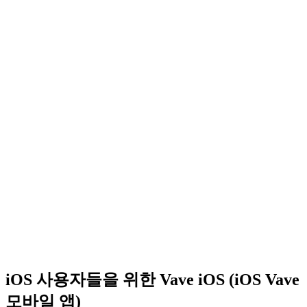
iOS 사용자들을 위한 Vave iOS (iOS Vave
모바일 앱)