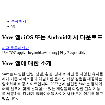
홈페이지
앱
Vave 앱: iOS 또는 Android에서 다운로드
지금 등록하세요
18+ T&C apply | begambleaware.org | Play Responsibly
Vave 앱에 대한 소개
Vave는 다양한 연령, 성별, 환경, 경제적 여건 등 다양한 유저들
에게 기존 서비스들과 차별화된 온라인 베팅 경험을 제공하는
암호화폐 베팅 사이트입니다. 2022년에 설립된 Vave는 플레이
어의 선호에 맞게 선택할 수 있는 게임들과 다양한 편의 기능
을 제공하여 전 세계 플레이어들 사이에서 빠르게 인기를 얻고
있습니다.