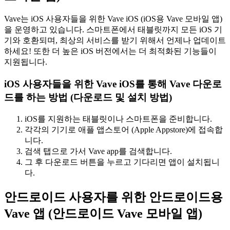
Vave는 iOS 사용자들을 위한 Vave iOS (iOS용 Vave 모바일 앱)
을 운영하고 있습니다. 스마트폰에서 태블릿까지 모든 iOS 기
기와 호환되며, 최상의 서비스를 받기 위해서 언제나 업데이트
하세요! 또한 더 높은 iOS 버전에서는 더 최적화된 기능들이
지원됩니다.
iOS 사용자들을 위한 Vave iOS를 통해 Vave 다운로
드를 하는 방법 (다운로드 및 설치 방법)
iOS를 지원하는 태블릿이나 스마트폰을 준비합니다.
각각의 기기로 애플 앱스토어 (Apple Appstore)에 접속합
니다.
검색 탭으로 가서 Vave app를 검색합니다.
그 후 다운로드 버튼을 누르고 기다리면 앱이 설치됩니
다.
안드로이드 사용자를 위한 안드로이드용
Vave 앱 (안드로이드 Vave 모바일 앱)