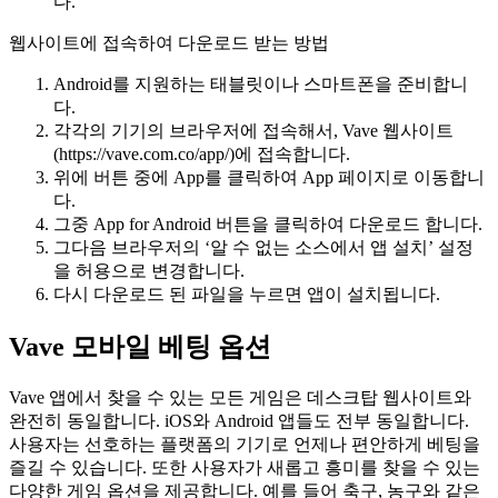
다.
웹사이트에 접속하여 다운로드 받는 방법
Android를 지원하는 태블릿이나 스마트폰을 준비합니
다.
각각의 기기의 브라우저에 접속해서, Vave 웹사이트
(https://vave.com.co/app/)에 접속합니다.
위에 버튼 중에 App를 클릭하여 App 페이지로 이동합니
다.
그중 App for Android 버튼을 클릭하여 다운로드 합니다.
그다음 브라우저의 ‘알 수 없는 소스에서 앱 설치’ 설정
을 허용으로 변경합니다.
다시 다운로드 된 파일을 누르면 앱이 설치됩니다.
Vave 모바일 베팅 옵션
Vave 앱에서 찾을 수 있는 모든 게임은 데스크탑 웹사이트와
완전히 동일합니다. iOS와 Android 앱들도 전부 동일합니다.
사용자는 선호하는 플랫폼의 기기로 언제나 편안하게 베팅을
즐길 수 있습니다. 또한 사용자가 새롭고 흥미를 찾을 수 있는
다양한 게임 옵션을 제공합니다. 예를 들어 축구, 농구와 같은